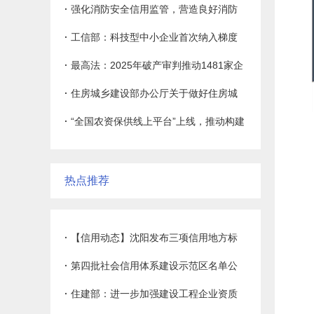
急装备产业创新发展需要的标准体系
·
强化消防安全信用监管，营造良好消防
安全环境
·
工信部：科技型中小企业首次纳入梯度
培育范围
·
最高法：2025年破产审判推动1481家企
业脱困重生
·
住房城乡建设部办公厅关于做好住房城
乡建设领域信用信息归集工作的通知
·
“全国农资保供线上平台”上线，推动构建
消
1
稳定可靠的行业信用环境
2
热点推荐
3
4
5
·
【信用动态】沈阳发布三项信用地方标
6
准，7月14日起实施
·
第四批社会信用体系建设示范区名单公
7
8
布
·
住建部：进一步加强建设工程企业资质
9