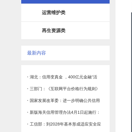
运营维护类
再生资源类
最新内容
·
湖北：信用变真金 ，400亿元金融“活
水”精准滴灌春耕
·
三部门：《互联网平台价格行为规则》
今起实施
·
国家发展改革委：进一步明确公共信用
信息纳入范围 保护信用主体合法权益
·
新版海关信用管理办法4月1日起施行：
通关更快一步 竞争更胜一筹
·
工信部：到2028年基本形成适应安全应