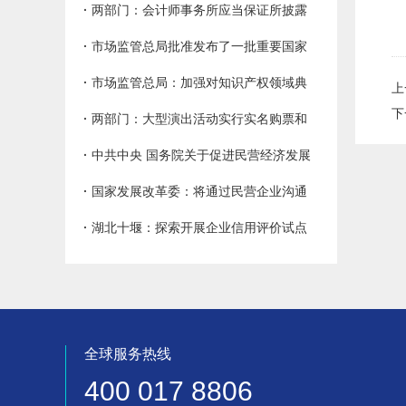
审批管理 加强信用管理
·
两部门：会计师事务所应当保证所披露
信息真实准确完整及时
·
市场监管总局批准发布了一批重要国家
标准，涉及生活、纺织、生态环境领域
·
市场监管总局：加强对知识产权领域典
上
下
型、特殊垄断行为规制
·
两部门：大型演出活动实行实名购票和
实名入场制度
·
中共中央 国务院关于促进民营经济发展
壮大的意见
·
国家发展改革委：将通过民营企业沟通
交流机制 加大政府失信线索监测发现力度
·
湖北十堰：探索开展企业信用评价试点
工作
全球服务热线
400 017 8806