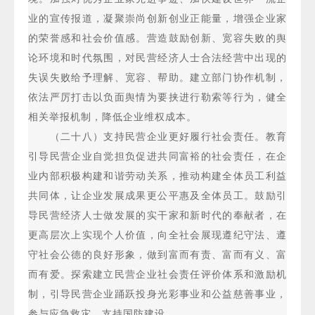
业的宣传报道，凝聚崇尚创新创业正能量，增强企业家
的荣誉感和社会价值感。营造鼓励创新、宽容失败的舆
论环境和时代氛围，对民营经济人士合法经营中出现的
失误失败给予理解、宽容、帮助。建立部门协作机制，
依法严厉打击以负面舆情为要挟进行勒索等行为，健全
相关举报机制，降低企业维权成本。
（二十八）支持民营企业更好履行社会责任。教育
引导民营企业自觉担负促进共同富裕的社会责任，在企
业内部积极构建和谐劳动关系，推动构建全体员工利益
共同体，让企业发展成果更公平惠及全体员工。鼓励引
导民营经济人士做发展的实干家和新时代的奉献者，在
更高层次上实现个人价值，向全社会展现遵纪守法、遵
守社会公德的良好形象，做到富而有责、富而有义、富
而有爱。探索建立民营企业社会责任评价体系和激励机
制，引导民营企业踊跃投身光彩事业和公益慈善事业，
参与应急救灾，支持国防建设。